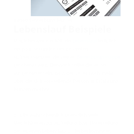
Initiativbewerbung Muster
Lebenslauf Beispiele
Möglicherweise erhält ein
Lebenslauf
lediglich
ein paar Sekunden der gesamten
Aufmerksamkeit, die deiner
Bewerbungsmappe
geschenkt wird. Dennoch sollte dieser so
ausgestattet sein, dass der Leser noch mehr
über die sich vorstellende Person in Erfahrung
bringen möchte.
Initiativbewerbung Muster
Es gibt wahrscheinlich unendlich viele
Möglichkeiten zur Aufteilung bzw. Unterteilung
des eigenen Lebenslaufs. Hierbei kommt es