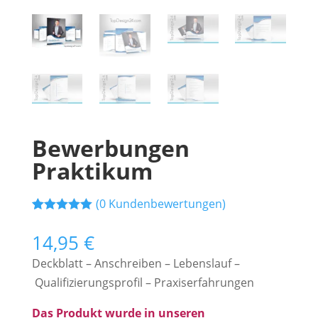
Bewerbungen
Praktikum
(
0
Kundenbewertungen)
Bewertet mit
2
5.00
von 5,
14,95
€
basierend
auf
Deckblatt – Anschreiben – Lebenslauf –
Kundenbewe
rtungen
Qualifizierungsprofil – Praxiserfahrungen
Das Produkt wurde in unseren