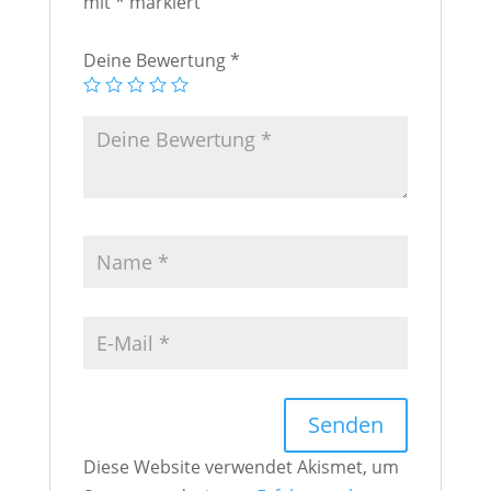
mit
*
markiert
)
Deine Bewertung
*
Diese Website verwendet Akismet, um