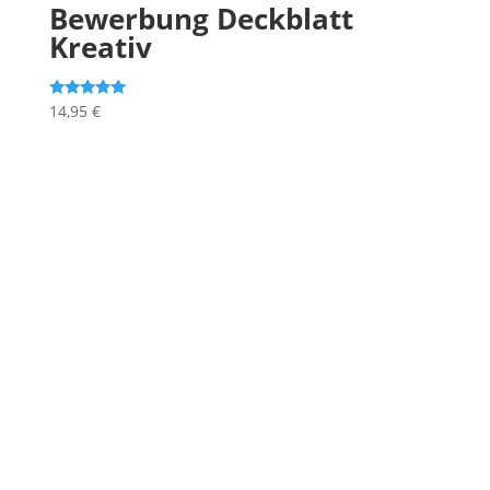
Bewerbung Deckblatt
Kreativ
Bewertet mit
14,95
€
5.00
von 5