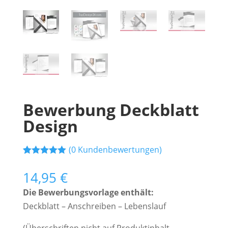
Bewerbung Deckblatt
Design
(
0
Kundenbewertungen)
Bewertet mit
2
5.00
von 5,
14,95
€
basierend
auf
Die Bewerbungsvorlage enthält:
Kundenbewe
rtungen
Deckblatt – Anschreiben – Lebenslauf
(Überschriften nicht auf Produktinhalt