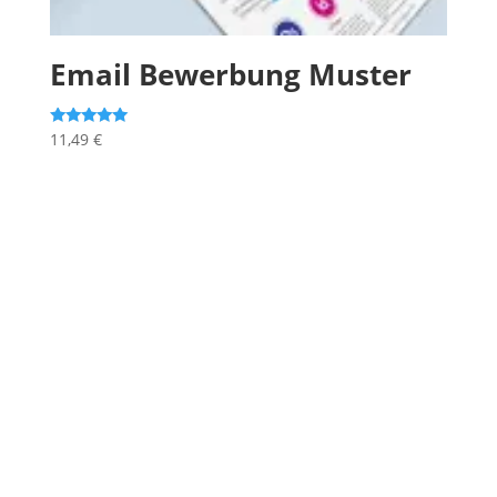
Email Bewerbung Muster
Bewertet mit
11,49
€
5.00
von 5